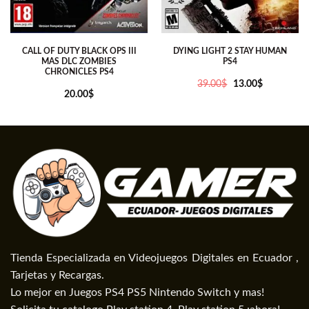
CALL OF DUTY BLACK OPS III
DYING LIGHT 2 STAY HUMAN
MAS DLC ZOMBIES
PS4
CHRONICLES PS4
El
El
39.00
$
13.00
$
precio
precio
20.00
$
original
actual
era:
es:
39.00$.
13.00$.
Tienda Especializada en Videojuegos Digitales en Ecuador ,
Tarjetas y Recargas.
Lo mejor en Juegos PS4 PS5 Nintendo Switch y mas!